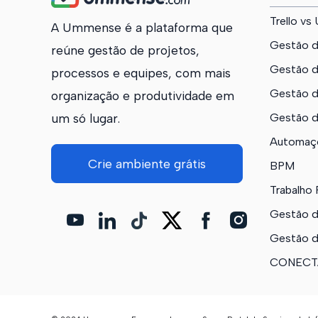
Trello v
A Ummense é a plataforma que
Gestão d
reúne gestão de projetos,
Gestão d
processos e equipes, com mais
Gestão d
organização e produtividade em
um só lugar.
Gestão d
Automaç
Crie ambiente grátis
BPM
Trabalho
Gestão d
Gestão d
CONECTA