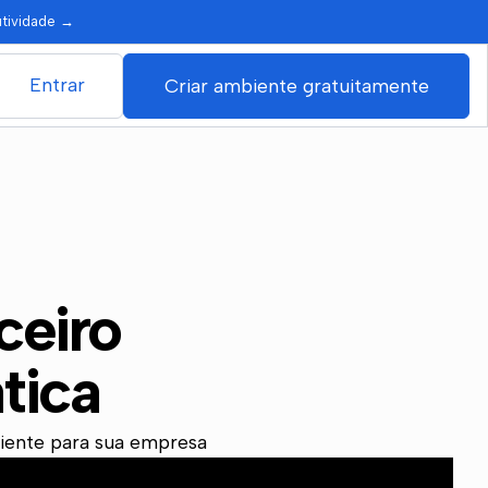
utividade
→
Entrar
Criar ambiente gratuitamente
ceiro
tica
ciente para sua empresa