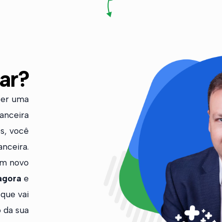
ar?
cer uma
nanceira
s, você
anceira.
 um novo
agora
e
que vai
o da sua