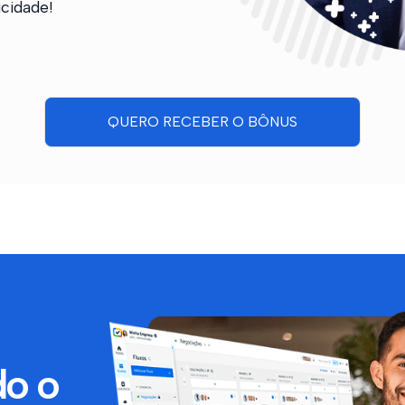
cidade!
QUERO RECEBER O BÔNUS
do o