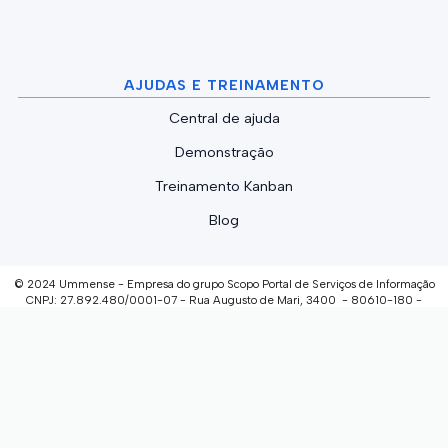
AJUDAS E TREINAMENTO
Central de ajuda
Demonstração
Treinamento Kanban
Blog
© 2024 Ummense - Empresa do grupo Scopo Portal de Serviços de Informação
CNPJ: 27.892.480/0001-07 - Rua Augusto de Mari, 3400 - 80610-180 -
Curitiba/PR
INVESTIMENTO E
INOVAÇÃO
Termos de uso
Políticas de Privacidade e Proteção de Dados
Pessoais
INSTALE O APLICATIVO