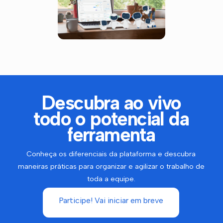
Descubra ao vivo
todo o potencial da
ferramenta
Conheça os diferenciais da plataforma e descubra
maneiras práticas para organizar e agilizar o trabalho de
toda a equipe.
Participe! Vai iniciar em breve