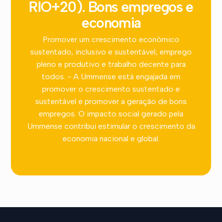
RIO+20). Bons empregos e
economia
Promover um crescimento econômico
sustentado, inclusivo e sustentável, emprego
pleno e produtivo e trabalho decente para
todos. - A Ummense está engajada em
promover o crescimento sustentado e
sustentável e promover a geração de bons
empregos. O impacto social gerado pela
Ummense contribui estimular o crescimento da
economia nacional e global.