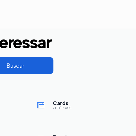
eressar
Cards
21 TÓPICOS