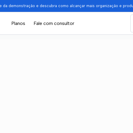
pe da demonstração e descubra como alcançar mais organização e prod
Planos
Fale com consultor