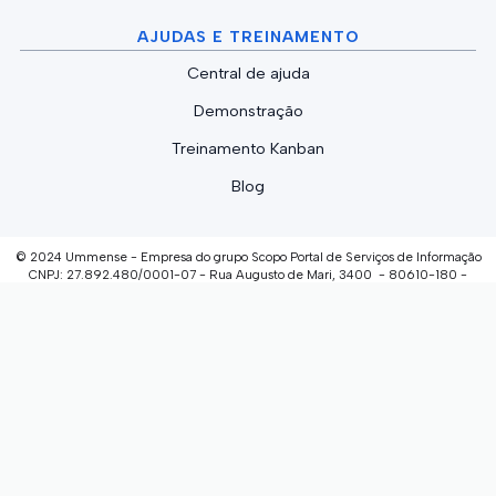
AJUDAS E TREINAMENTO
Central de ajuda
Demonstração
Treinamento Kanban
Blog
© 2024 Ummense - Empresa do grupo Scopo Portal de Serviços de Informação
CNPJ: 27.892.480/0001-07 - Rua Augusto de Mari, 3400 - 80610-180 -
Curitiba/PR
INVESTIMENTO E
INOVAÇÃO
Termos de uso
Políticas de Privacidade e Proteção de Dados
Pessoais
INSTALE O APLICATIVO
GRATUITAMENTE