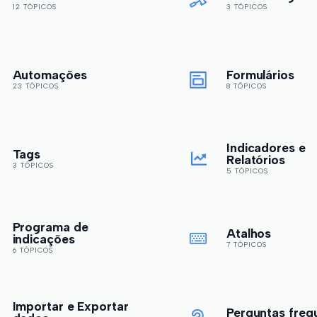
12 TÓPICOS
3 TÓPICOS
Automações
Formulários
23 TÓPICOS
8 TÓPICOS
Indicadores e
Tags
Relatórios
3 TÓPICOS
5 TÓPICOS
Programa de
Atalhos
indicações
7 TÓPICOS
6 TÓPICOS
Importar e Exportar
Perguntas freq