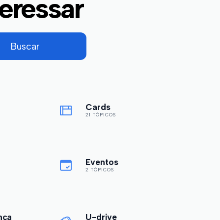
eressar
Cards
21 TÓPICOS
Eventos
2 TÓPICOS
nça
U-drive