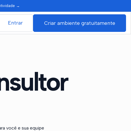
utividade
→
Entrar
Criar ambiente gratuitamente
nsultor
ra você e sua equipe