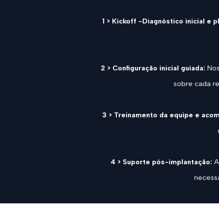
1 > Kickoff -Diagnóstico inicial e
2 > Configuração inicial guiada:
Nos
sobre cada r
3 > Treinamento da equipe e aco
4 > Suporte pós-implantação:
A
necessá