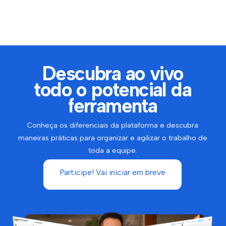
Descubra ao vivo
todo o potencial da
ferramenta
Conheça os diferenciais da plataforma e descubra
maneiras práticas para organizar e agilizar o trabalho de
toda a equipe.
Participe! Vai iniciar em breve