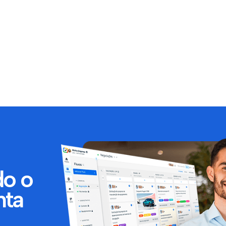
do o
nta