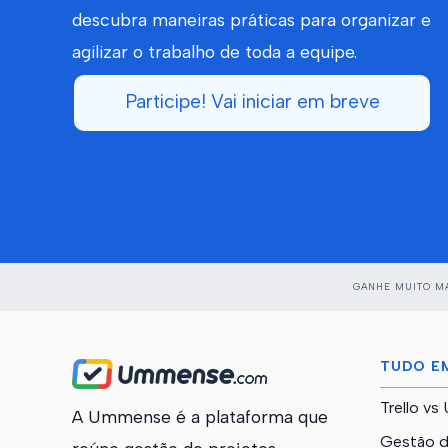
descubra maneiras práticas para organizar e
agilizar o trabalho de toda a equipe.
Participe! Vai iniciar em breve
GANHE MUITO MA
TUDO E
Trello v
A Ummense é a plataforma que
Gestão d