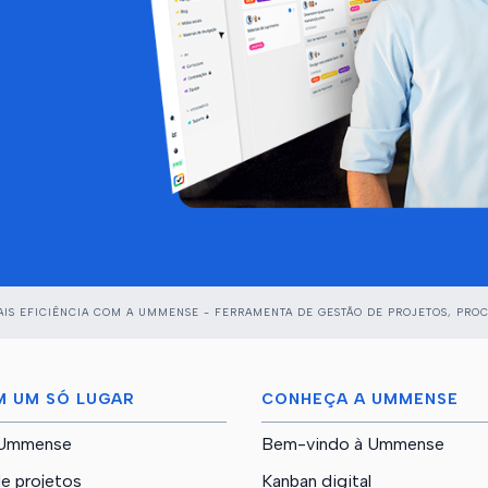
IS EFICIÊNCIA COM A UMMENSE - FERRAMENTA DE GESTÃO DE PROJETOS, PROC
M UM SÓ LUGAR
CONHEÇA A UMMENSE
s Ummense
Bem-vindo à Ummense
e projetos
Kanban digital