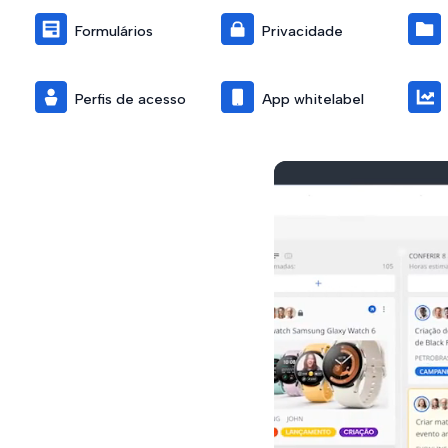
Formulários
Privacidade
Perfis de acesso
App whitelabel