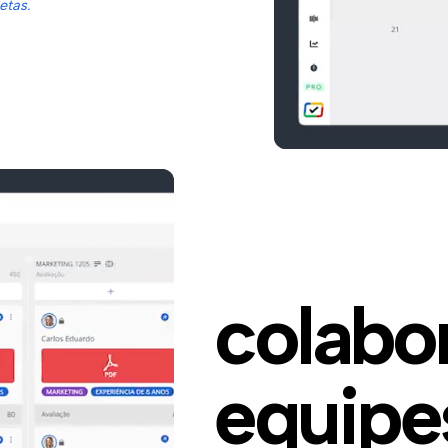
etas.
colabo
equipe