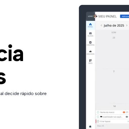
cia
s
ial decide rápido sobre