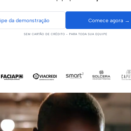
Comece agora → 
cipe da demonstração
SEM CARTÃO DE CRÉDITO - PARA TODA SUA EQUIPE