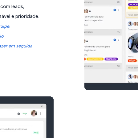
 com leads,
ável e prioridade.
quipe.
io.
azer em seguida.