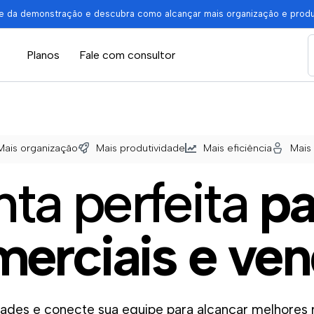
pe da demonstração e descubra como alcançar mais organização e prod
Planos
Fale com consultor
Mais organização
Mais produtividade
Mais eficiência
Mais
TÃO DE PROJETOS, PROCESSOS, TAREFAS E EQUIPES SEM COMPLIC
ta perfeita
pa
erciais e ve
ades e conecte sua equipe para alcançar melhores r