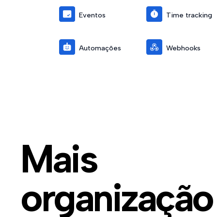
Eventos
Time tracking
Automações
Webhooks
Mais
organização