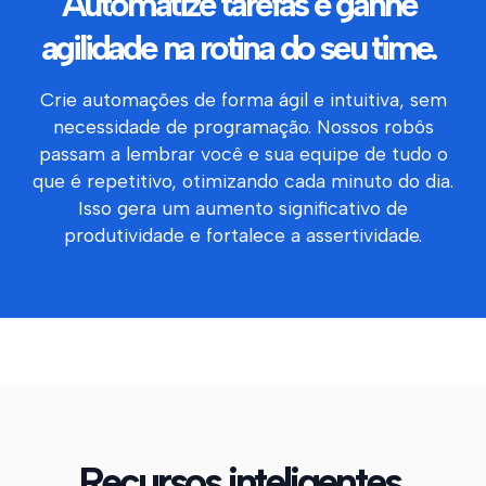
Automatize tarefas e ganhe
agilidade na rotina do seu time.
Crie automações de forma ágil e intuitiva, sem
necessidade de programação. Nossos robôs
passam a lembrar você e sua equipe de tudo o
que é repetitivo, otimizando cada minuto do dia.
Isso gera um aumento significativo de
produtividade e fortalece a assertividade.
Recursos inteligentes.