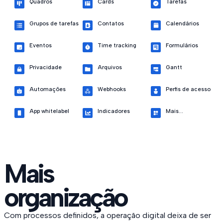
Quadros
Cards
Tarefas
Grupos de tarefas
Contatos
Calendários
Eventos
Time tracking
Formulários
Privacidade
Arquivos
Gantt
Automações
Webhooks
Perfis de acesso
App whitelabel
Indicadores
Mais...
Mais
organização
Com processos definidos, a operação digital deixa de ser