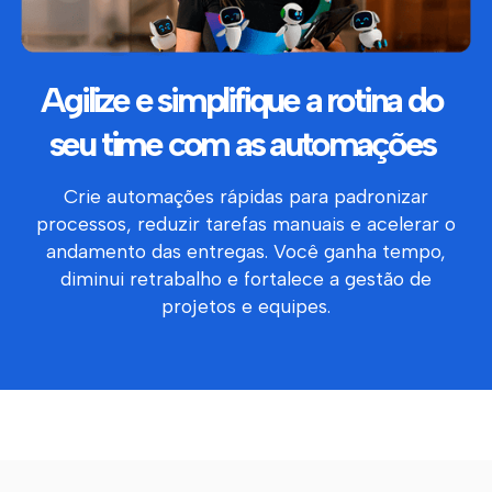
Agilize e simplifique a rotina do
seu time com as automações
Crie automações rápidas para padronizar
processos, reduzir tarefas manuais e acelerar o
andamento das entregas. Você ganha tempo,
diminui retrabalho e fortalece a gestão de
projetos e equipes.