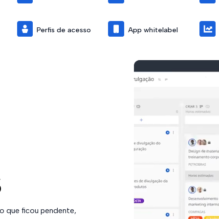
Perfis de acesso
App whitelabel
s
o que ficou pendente,