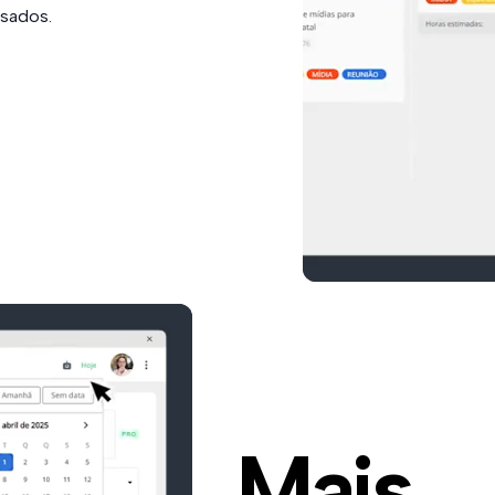
isados.
Mais