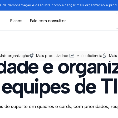
pe da demonstração e descubra como alcançar mais organização e prod
Planos
Fale com consultor
Mais organização
Mais produtividade
Mais eficiência
Mais
idade e organi
equipes de TI
s de suporte em quadros e cards, com prioridades, resp