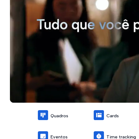
Quadros
Cards
Eventos
Time tracking