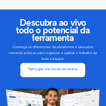
Descubra ao vivo
todo o potencial da
ferramenta
Conheça os diferenciais da plataforma e descubra
maneiras práticas para organizar e agilizar o trabalho de
toda a equipe.
Participe! Vai iniciar em breve