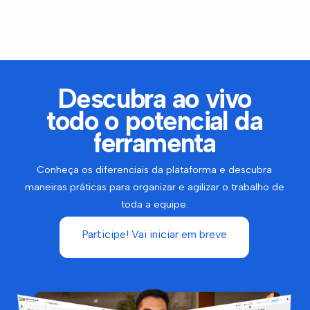
Descubra ao vivo
todo o potencial da
ferramenta
Conheça os diferenciais da plataforma e descubra
maneiras práticas para organizar e agilizar o trabalho de
toda a equipe.
Participe! Vai iniciar em breve