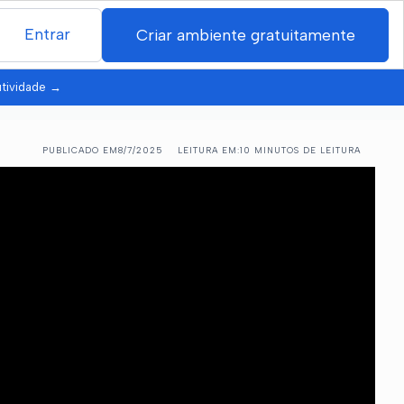
Entrar
Criar ambiente gratuitamente
utividade
→
PUBLICADO EM
8/7/2025
LEITURA EM:
10 MINUTOS DE LEITURA