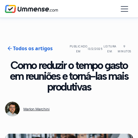
Todos os artigos
PUBLICADO
LEITURA
9
13/2/2025
EM
EM:
MINUTOS
Como reduzir o tempo gasto
em reuniões e torná-las mais
produtivas
Marlon Marchini