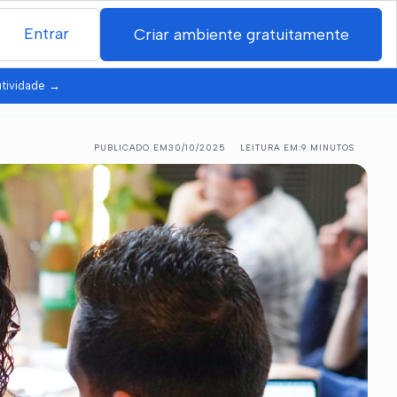
Entrar
Criar ambiente gratuitamente
utividade
→
PUBLICADO EM
30/10/2025
LEITURA EM:
9 MINUTOS