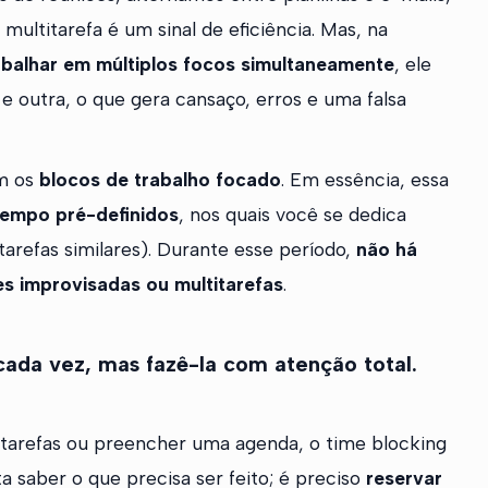
multitarefa é um sinal de eficiência. Mas, na
rabalhar em múltiplos focos simultaneamente
, ele
e outra, o que gera cansaço, erros e uma falsa
em os
blocos de trabalho focado
. Em essência, essa
 tempo pré-definidos
, nos quais você se dedica
arefas similares). Durante esse período,
não há
es improvisadas ou multitarefas
.
 cada vez, mas fazê-la com atenção total.
 tarefas ou preencher uma agenda, o time blocking
ta saber o que precisa ser feito; é preciso
reservar