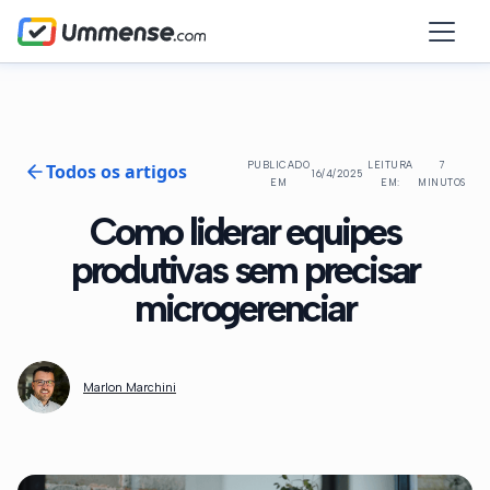
Todos os artigos
PUBLICADO
LEITURA
7
16/4/2025
EM
EM:
MINUTOS
Como liderar equipes
produtivas sem precisar
microgerenciar
Marlon Marchini