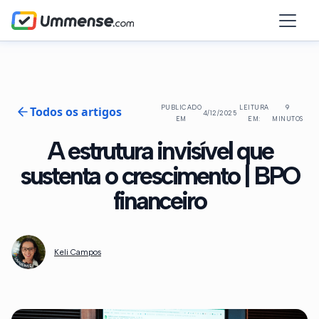
Todos os artigos
PUBLICADO
LEITURA
9
4/12/2025
EM
EM:
MINUTOS
A estrutura invisível que
sustenta o crescimento | BPO
financeiro
Keli Campos