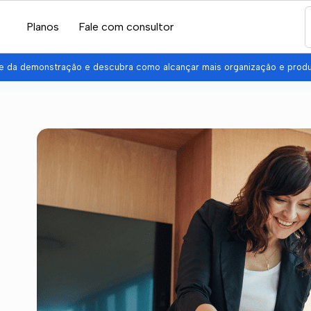
Planos
Fale com consultor
pe da demonstração e descubra como alcançar mais organização e prod