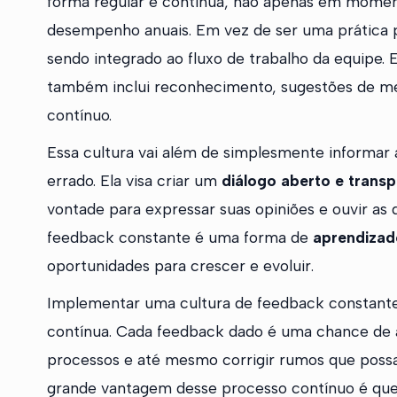
forma regular e contínua, não apenas em moment
desempenho anuais. Em vez de ser uma prática p
sendo integrado ao fluxo de trabalho da equipe. E
também inclui reconhecimento, sugestões de me
contínuo.
Essa cultura vai além de simplesmente informar
errado. Ela visa criar um
diálogo aberto e trans
vontade para expressar suas opiniões e ouvir as d
feedback constante é uma forma de
aprendizad
oportunidades para crescer e evoluir.
Implementar uma cultura de feedback constante
contínua. Cada feedback dado é uma chance de al
processos e até mesmo corrigir rumos que poss
grande vantagem desse processo contínuo é que