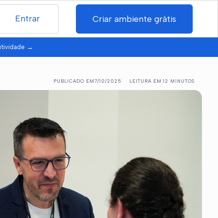
Entrar
Criar ambiente grátis
utividade
→
PUBLICADO EM
7/10/2025
LEITURA EM:
12 MINUTOS