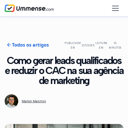
Todos os artigos
PUBLICADO
LEITURA
10
21/1/2025
EM
EM:
MINUTOS
Como gerar leads qualificados
e reduzir o CAC na sua agência
de marketing
Marlon Marchini