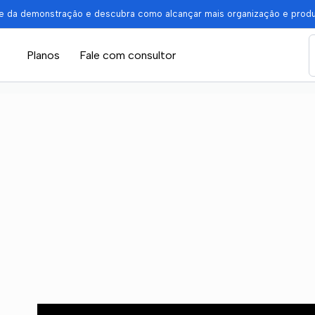
pe da demonstração e descubra como alcançar mais organização e prod
Planos
Fale com consultor