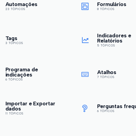
Automações
Formulários
23 TÓPICOS
8 TÓPICOS
Indicadores e
Tags
Relatórios
3 TÓPICOS
5 TÓPICOS
Programa de
Atalhos
indicações
7 TÓPICOS
6 TÓPICOS
Importar e Exportar
Perguntas freq
dados
6 TÓPICOS
11 TÓPICOS