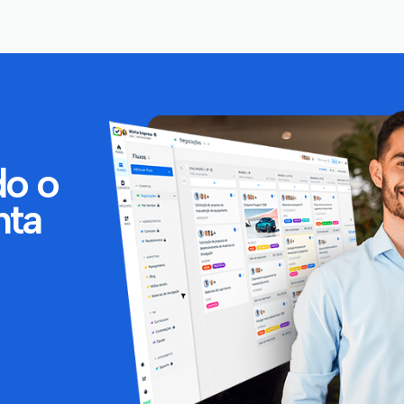
do o
nta