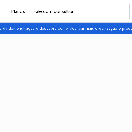
Planos
Fale com consultor
pe da demonstração e descubra como alcançar mais organização e prod