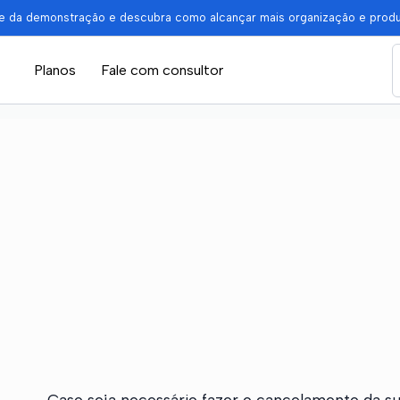
pe da demonstração e descubra como alcançar mais organização e prod
Planos
Fale com consultor
Caso seja necessário fazer o cancelamento da sua