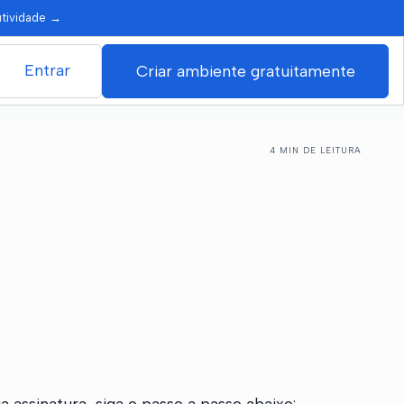
utividade
→
Entrar
Criar ambiente gratuitamente
4 MIN DE LEITURA
 assinatura, siga o passo a passo abaixo: