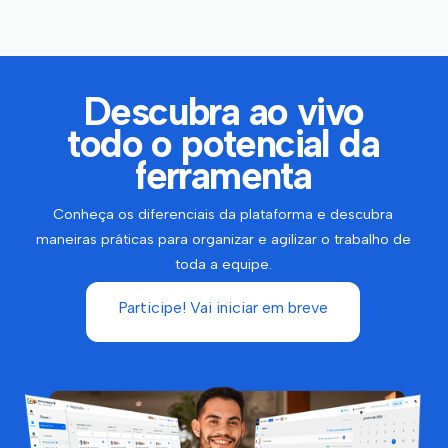
Descubra ao vivo
todo o potencial da
ferramenta
Conheça os diferenciais da plataforma e descubra
maneiras práticas para organizar e agilizar o trabalho de
toda a equipe.
Participe! Vai iniciar em breve