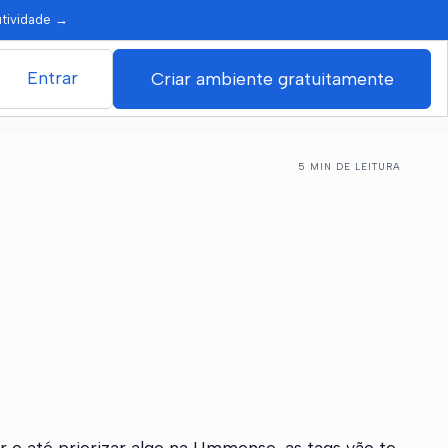
utividade
→
Entrar
Criar ambiente gratuitamente
5 MIN DE LEITURA
r e até priorizar algo na Ummense, as tags vão te