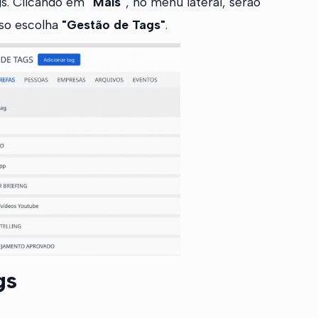
ags. Clicando em
"Mais"
, no menu lateral, serão
sso escolha
"Gestão de Tags"
.
gs