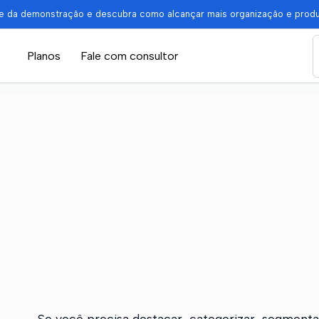
pe da demonstração e descubra como alcançar mais organização e prod
Planos
Fale com consultor
Se você precisa destacar, categorizar, segmenta