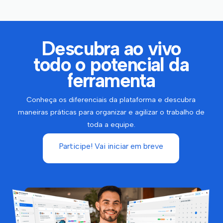
Descubra ao vivo
todo o potencial da
ferramenta
Conheça os diferenciais da plataforma e descubra
maneiras práticas para organizar e agilizar o trabalho de
toda a equipe.
Participe! Vai iniciar em breve