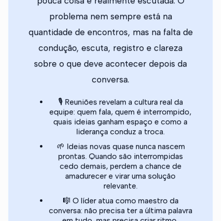
pouca coisa é realmente escutada. O
problema nem sempre está na
quantidade de encontros, mas na falta de
condução, escuta, registro e clareza
sobre o que deve acontecer depois da
conversa.
🎙️ Reuniões revelam a cultura real da
equipe: quem fala, quem é interrompido,
quais ideias ganham espaço e como a
liderança conduz a troca.
🌱 Ideias novas quase nunca nascem
prontas. Quando são interrompidas
cedo demais, perdem a chance de
amadurecer e virar uma solução
relevante.
🎼 O líder atua como maestro da
conversa: não precisa ter a última palavra
em tudo, mas precisa criar ritmo,